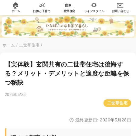
🏠
👶
🏡
🌻
✉️
ホーム
妊娠と子育て
二世帯住宅
ライフスタイル
お問い合わせ
ホーム
/
二世帯住宅
/
【実体験】玄関共有の二世帯住宅は後悔す
る？メリット・デメリットと適度な距離を保
つ秘訣
2026/05/28
二世帯住宅
🕒 最終更新日: 2026年5月28日