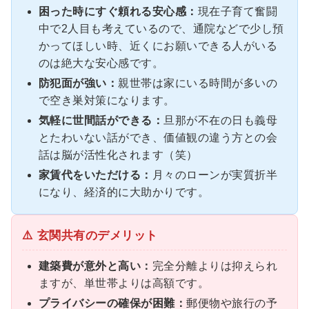
困った時にすぐ頼れる安心感：
現在子育て奮闘
中で2人目も考えているので、通院などで少し預
かってほしい時、近くにお願いできる人がいる
のは絶大な安心感です。
防犯面が強い：
親世帯は家にいる時間が多いの
で空き巣対策になります。
気軽に世間話ができる：
旦那が不在の日も義母
とたわいない話ができ、価値観の違う方との会
話は脳が活性化されます（笑）
家賃代をいただける：
月々のローンが実質折半
になり、経済的に大助かりです。
⚠️ 玄関共有のデメリット
建築費が意外と高い：
完全分離よりは抑えられ
ますが、単世帯よりは高額です。
プライバシーの確保が困難：
郵便物や旅行の予