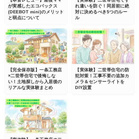
【本音レビュー】産後ママ
【実体験】二世帯住宅です
が実感したエコバックス
れ違いを防ぐ！同居前に絶
(DEEBOT mini)のメリット
対に決めるべき5つのルー
と弱点について
ル
【完全保存版】一条工務店
【実体験】二世帯住宅の防
×二世帯住宅で後悔しな
犯対策！工事不要の追加カ
い！土地探しから入居後の
メラ＆センサーライトを
リアルな実体験まとめ
DIY設置