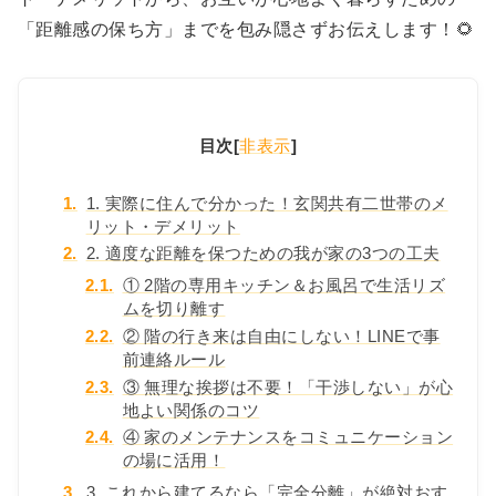
「距離感の保ち方」までを包み隠さずお伝えします！🌻
目次
[
非表示
]
1.
1. 実際に住んで分かった！玄関共有二世帯のメ
リット・デメリット
2.
2. 適度な距離を保つための我が家の3つの工夫
2.1.
① 2階の専用キッチン＆お風呂で生活リズ
ムを切り離す
2.2.
② 階の行き来は自由にしない！LINEで事
前連絡ルール
2.3.
③ 無理な挨拶は不要！「干渉しない」が心
地よい関係のコツ
2.4.
④ 家のメンテナンスをコミュニケーション
の場に活用！
3.
3. これから建てるなら「完全分離」が絶対おす