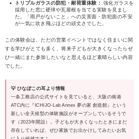
トリプルガラスの防犯・耐荷重体験：
強化ガラスを
採用した窓に硬球や瓦屋根を当てる実験を見まし
た。「雨戸がないこと」への災害面・防犯面の不安
が一気に吹き飛ぶほどの頑丈さでした。
この体験会は、ただの営業イベントではなく住まいに関
する学びがとても多く、将来子どもが大きくなったらぜ
ひ一緒にまた参加したいなと思えるほど素晴らしい内容
でした。
💡 ひなぽこの耳より情報
一条工務店の公式サイトを見ていると、大阪の南港
ATC内に『ICHIJO-Lab Annex 夢の家 創造館』という
新しい全天候型の体験施設がオープンしているそうで
す（2023年開設）。子どもが大きくなったときにまだ
存在していれば、ぜひ家族でお出かけしてみたいお気
に入り候補です！