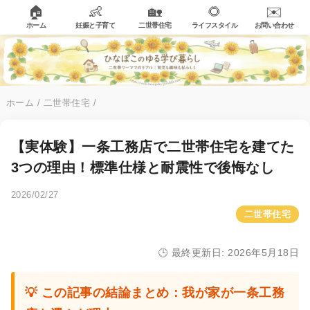
🏠
👶
🏡
🌻
✉️
ホーム
妊娠と子育て
二世帯住宅
ライフスタイル
お問い合わせ
ホーム
/
二世帯住宅
/
【実体験】一条工務店で二世帯住宅を建てた
3つの理由！標準仕様と耐震性で後悔なし
2026/02/27
二世帯住宅
🕒 最終更新日: 2026年5月18日
💡 この記事の結論まとめ：我が家が一条工務