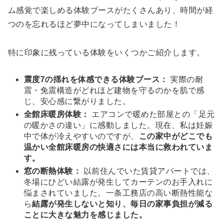
ム感覚で楽しめる体験ブースがたくさんあり、時間が経
つのを忘れるほど夢中になってしまいました！
特に印象に残っている体験をいくつかご紹介します。
震度7の揺れを体感できる体験ブース：
実際の耐
震・免震構造がどれほど建物を守るのかを肌で感
じ、安心感に繋がりました。
全館床暖房体験：
エアコンで暖めた部屋との「足元
の暖かさの違い」に感動しました。現在、私は妊娠
中で体が冷えやすいのですが、
この家中がどこでも
温かい全館床暖房の快適さには本当に救われていま
す。
窓の断熱体験：
以前住んでいた賃貸アパートでは、
冬場にひどい結露が発生してカーテンのお手入れに
悩まされていました。一条工務店の高い断熱性能な
ら
結露が発生しないと知り、毎日の家事負担が減る
ことに大きな魅力を感じました。