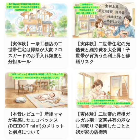
【実体験】一条工務店の二
【実体験】二世帯住宅の光
世帯住宅は掃除が大変？ロ
熱費と維持費を大公開！子
スガードのお手入れ頻度と
世帯が背負う金利上昇と修
分担ルール
繕リスク
【本音レビュー】産後ママ
【実体験】二世帯の産後ガ
が実感したエコバックス
ルガル期！玄関共有の扉な
(DEEBOT mini)のメリット
し間取りで後悔したことと
と弱点について
我が家の防衛策