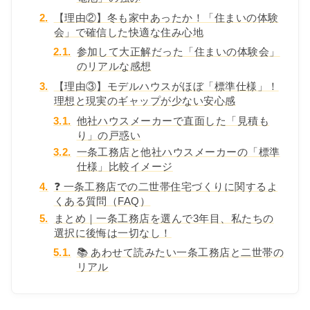
2.
【理由②】冬も家中あったか！「住まいの体験
会」で確信した快適な住み心地
2.1.
参加して大正解だった「住まいの体験会」
のリアルな感想
3.
【理由③】モデルハウスがほぼ「標準仕様」！
理想と現実のギャップが少ない安心感
3.1.
他社ハウスメーカーで直面した「見積も
り」の戸惑い
3.2.
一条工務店と他社ハウスメーカーの「標準
仕様」比較イメージ
4.
❓ 一条工務店での二世帯住宅づくりに関するよ
くある質問（FAQ）
5.
まとめ｜一条工務店を選んで3年目、私たちの
選択に後悔は一切なし！
5.1.
📚 あわせて読みたい一条工務店と二世帯の
リアル