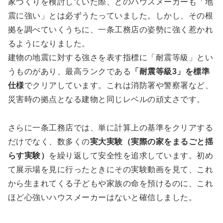
家づくりを検討していた際、どのハウスメーカーも「地
震に強い」とは必ずうたっていました。しかし、その根
拠を調べていくうちに、一条工務店の姿勢に強く惹かれ
るようになりました。
建物の地震に対する強さを表す指標に「耐震等級」とい
うものがあり、最高ランクである
「耐震等級3」を標準
仕様
でクリアしています。これは消防署や警察署など、
災害時の拠点となる建物と同じレベルの頑丈さです。
さらに一条工務店では、単に計算上の基準をクリアする
だけでなく、数多くの
実大実験（実際の家をまるごと揺
らす実験）
を繰り返して安全性を追求しています。初め
て展示場を見に行ったときにその実験動画を見て、これ
から生まれてくる子どもや家族の命を預けるのに、これ
ほど心強いハウスメーカーはないと確信しました。