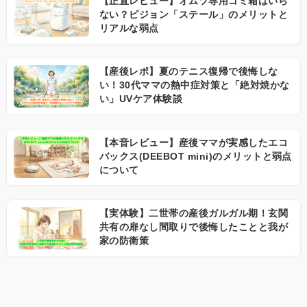
【正直レビュー】オムツ専用ゴミ箱はいら
ない？ピジョン「ステール」のメリットと
リアルな弱点
【産後レポ】夏のテニス復帰で後悔しな
い！30代ママの熱中症対策と「絶対焼かな
い」UVケア体験談
【本音レビュー】産後ママが実感したエコ
バックス(DEEBOT mini)のメリットと弱点
について
【実体験】二世帯の産後ガルガル期！玄関
共有の扉なし間取りで後悔したことと我が
家の防衛策