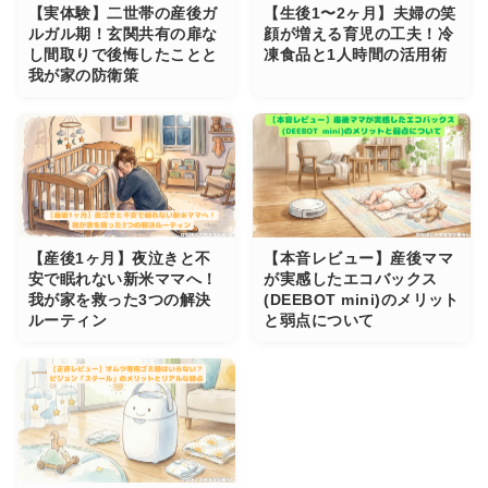
【実体験】二世帯の産後ガ
【生後1〜2ヶ月】夫婦の笑
ルガル期！玄関共有の扉な
顔が増える育児の工夫！冷
し間取りで後悔したことと
凍食品と1人時間の活用術
我が家の防衛策
【産後1ヶ月】夜泣きと不
【本音レビュー】産後ママ
安で眠れない新米ママへ！
が実感したエコバックス
我が家を救った3つの解決
(DEEBOT mini)のメリット
ルーティン
と弱点について