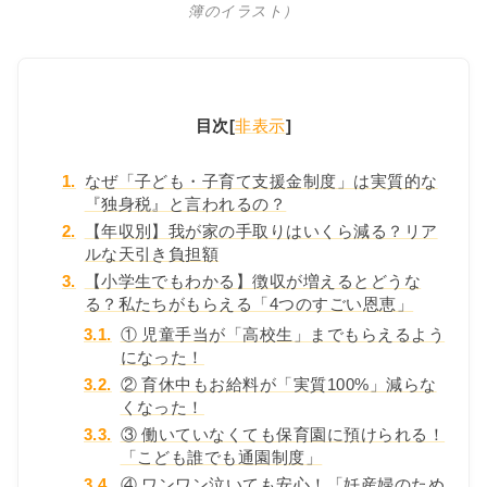
簿のイラスト）
目次
[
非表示
]
1.
なぜ「子ども・子育て支援金制度」は実質的な
『独身税』と言われるの？
2.
【年収別】我が家の手取りはいくら減る？リア
ルな天引き負担額
3.
【小学生でもわかる】徴収が増えるとどうな
る？私たちがもらえる「4つのすごい恩恵」
3.1.
① 児童手当が「高校生」までもらえるよう
になった！
3.2.
② 育休中もお給料が「実質100%」減らな
くなった！
3.3.
③ 働いていなくても保育園に預けられる！
「こども誰でも通園制度」
3.4.
④ ワンワン泣いても安心！「妊産婦のため