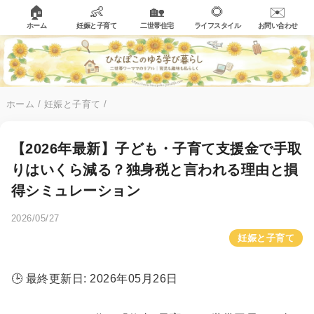
🏠
👶
🏡
🌻
✉️
ホーム
妊娠と子育て
二世帯住宅
ライフスタイル
お問い合わせ
ホーム
/
妊娠と子育て
/
【2026年最新】子ども・子育て支援金で手取
りはいくら減る？独身税と言われる理由と損
得シミュレーション
2026/05/27
妊娠と子育て
🕒 最終更新日: 2026年05月26日