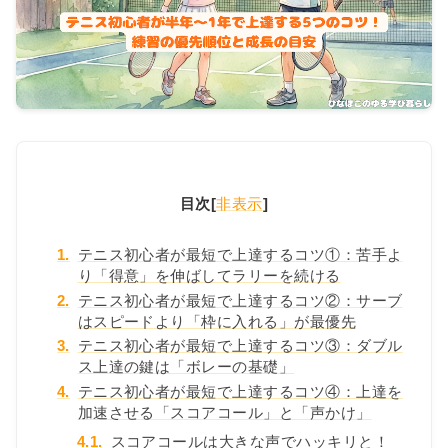
目次
[
非表示
]
1.
テニス初心者が最短で上達するコツ①：苦手よ
り「得意」を伸ばしてラリーを続ける
2.
テニス初心者が最短で上達するコツ②：サーブ
はスピードより「枠に入れる」が最優先
3.
テニス初心者が最短で上達するコツ③：ダブル
ス上達の鍵は「ボレーの基礎」
4.
テニス初心者が最短で上達するコツ④：上達を
加速させる「スコアコール」と「声かけ」
4.1.
スコアコールは大きな声でハッキリと！