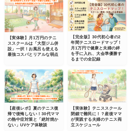
【完全版】30代初心者の2
【実体験】月1万円のテニ
年間テニスロードマップ！
ススクールは「大型ジム併
月1万円で健康と夫婦の絆
設」一択！お風呂も使える
を手に入れ、大会準優勝す
最強コスパとリアルな弱点
るまでの全記録
【産後レポ】夏のテニス復
【実体験】テニススクール
帰で後悔しない！30代ママ
閉鎖で難民に！？産後ママ
の熱中症対策と「絶対焼か
が実践する夫婦のテニス両
ない」UVケア体験談
立スケジュール