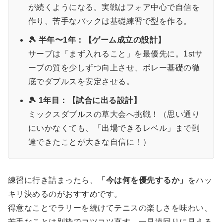
が続くようになる。実戦はフォア中心で自信を
作り、苦手なバックは基礎練習で型を作る。
🎾 半年〜1年：【ゲーム成立の設計】
サーブは「まず入れること」を最優先に。1stサ
ーブの質を少しずつ向上させ、ボレー基礎の徹
底でダブルスを安定させる。
🎾 1年目：【試合に出る設計】
ミックスダブルスの草大会へ挑戦！（思い通り
にいかなくても、「出場できるレベル」まで到
達できたことが大きな自信に！）
練習に行き詰まったら、
「今は何を優先するか」
をハッ
キリ決めるのがおすすめです。
得意なことでラリーを続けてテニスの楽しさを味わい、
苦手なことは別枠でコツコツ直す。一見遠回りに見える