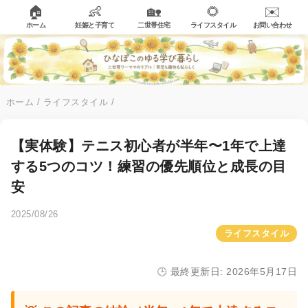
🏠
👶
🏡
🌻
✉️
ホーム
妊娠と子育て
二世帯住宅
ライフスタイル
お問い合わせ
ホーム
/
ライフスタイル
/
【実体験】テニス初心者が半年〜1年で上達
する5つのコツ！練習の優先順位と成長の目
安
2025/08/26
ライフスタイル
🕒 最終更新日: 2026年5月17日