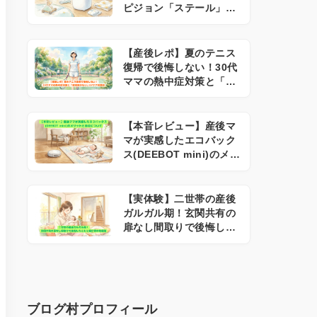
ピジョン「ステール」の
メリットとリアルな弱点
【産後レポ】夏のテニス
復帰で後悔しない！30代
ママの熱中症対策と「絶
対焼かない」UVケア体験
談
【本音レビュー】産後マ
マが実感したエコバック
ス(DEEBOT mini)のメリ
ットと弱点について
【実体験】二世帯の産後
ガルガル期！玄関共有の
扉なし間取りで後悔した
ことと我が家の防衛策
ブログ村プロフィール