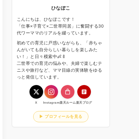
ひなぽこ
こんにちは、ひなぽこです！
「仕事×子育て×二世帯同居」に奮闘する30
代ワーママのリアルを綴っています。
初めての育児に戸惑いながらも、「赤ちゃ
んがいても自分らしい暮らしを楽しみた
い！」と日々模索中👶🍼
二世帯での育児の悩みや、夫婦で楽しむテ
ニスや旅行など、ママ目線の実体験をゆる
っと発信しています。
X
Instagram
楽天ルーム
楽天ブログ
▶ プロフィールを見る