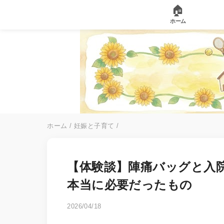
🏠
ホーム
ホーム
/
妊娠と子育て
/
【体験談】陣痛バッグと入
本当に必要だったもの
2026/04/18