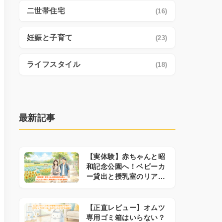
二世帯住宅
(16)
妊娠と子育て
(23)
ライフスタイル
(18)
最新記事
【実体験】赤ちゃんと昭
和記念公園へ！ベビーカ
ー貸出と授乳室のリアル
な注意点
【正直レビュー】オムツ
専用ゴミ箱はいらない？