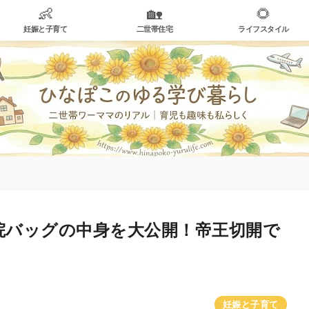
👶
🏡
🌻
妊娠と子育て
二世帯住宅
ライフスタイル
院バッグの中身を大公開！帝王切開で
妊娠と子育て