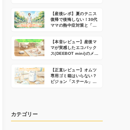
ポット
【産後レポ】夏のテニス
復帰で後悔しない！30代
ママの熱中症対策と「絶
対焼かない」UVケア体験
談
【本音レビュー】産後マ
マが実感したエコバック
ス(DEEBOT mini)のメリ
ットと弱点について
【正直レビュー】オムツ
専用ゴミ箱はいらない？
ピジョン「ステール」の
メリットとリアルな弱点
カテゴリー