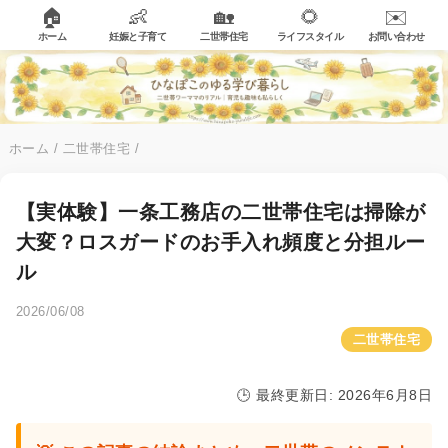
🏠
👶
🏡
🌻
✉️
ホーム
妊娠と子育て
二世帯住宅
ライフスタイル
お問い合わせ
ホーム
/
二世帯住宅
/
【実体験】一条工務店の二世帯住宅は掃除が
大変？ロスガードのお手入れ頻度と分担ルー
ル
2026/06/08
二世帯住宅
🕒 最終更新日: 2026年6月8日