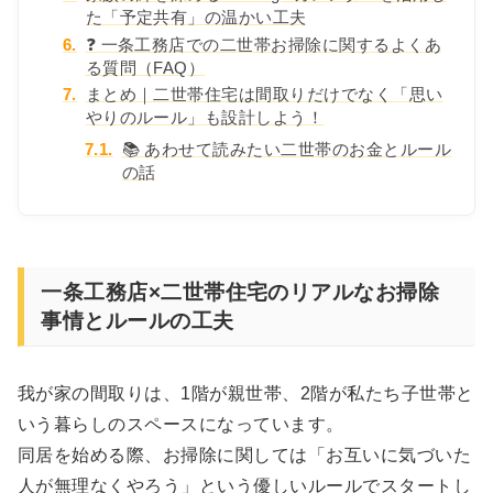
た「予定共有」の温かい工夫
6.
❓ 一条工務店での二世帯お掃除に関するよくあ
る質問（FAQ）
7.
まとめ｜二世帯住宅は間取りだけでなく「思い
やりのルール」も設計しよう！
7.1.
📚 あわせて読みたい二世帯のお金とルール
の話
一条工務店×二世帯住宅のリアルなお掃除
事情とルールの工夫
我が家の間取りは、1階が親世帯、2階が私たち子世帯と
いう暮らしのスペースになっています。
同居を始める際、お掃除に関しては「お互いに気づいた
人が無理なくやろう」という優しいルールでスタートし