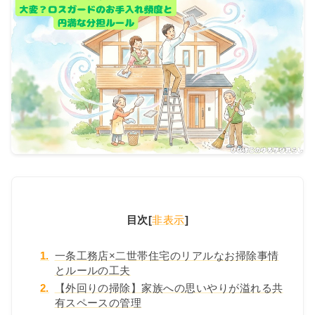
目次
[
非表示
]
1.
一条工務店×二世帯住宅のリアルなお掃除事情
とルールの工夫
2.
【外回りの掃除】家族への思いやりが溢れる共
有スペースの管理