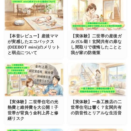
【本音レビュー】産後ママ
【実体験】二世帯の産後ガ
が実感したエコバックス
ルガル期！玄関共有の扉な
(DEEBOT mini)のメリット
し間取りで後悔したことと
と弱点について
我が家の防衛策
【実体験】二世帯住宅の光
【実体験】一条工務店の二
熱費と維持費を大公開！子
世帯住宅は響く？玄関共有
世帯が背負う金利上昇と修
の防音性とリアルな生活音
繕リスク