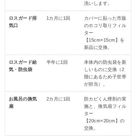
洗いします。
ロスガード排
1カ月に1回
カバーに貼った市販
気口
のホコリ取りフィル
ター
【15cm×15cm】を
新品に交換。
ロスガード給
半年に1回
本体内の防虫袋を新
気・防虫袋
しいものに交換（2
階にあるため子世帯
が担当）。
お風呂の換気
2カ月に1回
防カビくん煙剤の実
扇
施と、換気扇フィル
ター
【20cm×20cm】の
交換。