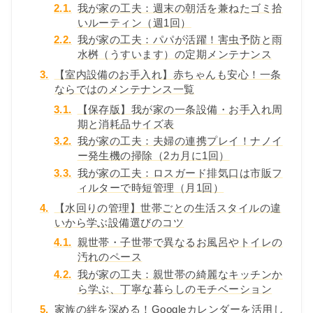
2.1.
我が家の工夫：週末の朝活を兼ねたゴミ拾
いルーティン（週1回）
2.2.
我が家の工夫：パパが活躍！害虫予防と雨
水桝（うすいます）の定期メンテナンス
3.
【室内設備のお手入れ】赤ちゃんも安心！一条
ならではのメンテナンス一覧
3.1.
【保存版】我が家の一条設備・お手入れ周
期と消耗品サイズ表
3.2.
我が家の工夫：夫婦の連携プレイ！ナノイ
ー発生機の掃除（2カ月に1回）
3.3.
我が家の工夫：ロスガード排気口は市販フ
ィルターで時短管理（月1回）
4.
【水回りの管理】世帯ごとの生活スタイルの違
いから学ぶ設備選びのコツ
4.1.
親世帯・子世帯で異なるお風呂やトイレの
汚れのペース
4.2.
我が家の工夫：親世帯の綺麗なキッチンか
ら学ぶ、丁寧な暮らしのモチベーション
5.
家族の絆を深める！Googleカレンダーを活用し