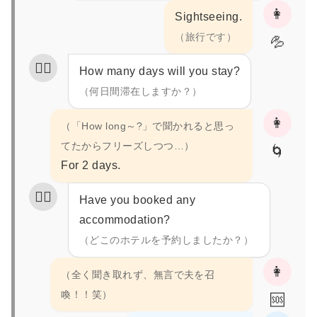
👩
Sightseeing.
（旅行です）
💦
私
👮‍♂️
How many days will you stay?
（何日間滞在しますか？）
👩
（「How long～?」で聞かれると思っ
てたからフリーズしつつ…）
🌀
For 2 days.
👮‍♂️
Have you booked any
accommodation?
（どこのホテルを予約しましたか？）
👩
（全く聞き取れず、無言で夫を召
喚！！笑）
🆘