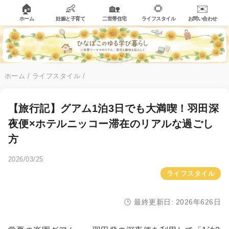
🏠
👶
🏡
🌻
✉️
ホーム
妊娠と子育て
二世帯住宅
ライフスタイル
お問い合わせ
ホーム
/
ライフスタイル
/
【旅行記】グアム1泊3日でも大満喫！羽田深
夜便×ホテルニッコー滞在のリアルな過ごし
方
2026/03/25
ライフスタイル
🕒 最終更新日: 2026年626日