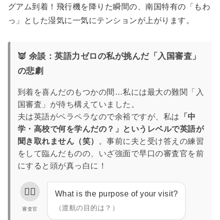
グアム到着！飛行機を降りた瞬間の、南国特有の「もわ
っ」とした湿気に一気にテンションが上がります。
👿 余談：英語力ゼロの私が挑んだ「入国審査」
の悲劇
到着を喜んだのもつかの間…私には最大の難関「入
国審査」が待ち構えていました。
夫は英語がペラペラなので余裕ですが、私は
「中
学・高校で何を学んだの？」というレベルで英語が
聞き取れません（笑）
。事前に夫と受け答えの練習
をして臨んだものの、いざ強面で早口の審査官を前
にすると頭が真っ白に！
👮‍♂️
What is the purpose of your visit?
（渡航の目的は？）
審査官