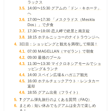
ラックス
3.5.
14:00〜15:30 グアムの「ドン・キホーテ」
へ
3.6.
17:00〜17:30 「メスクラドス（Meskla
Dos）」で夕食
3.7.
17:30〜18:00 恋人岬で絶景と南京錠
3.8.
18:15 ホテルニッコーのナイトラウンジへ
4.
3日目：ショッピングと観光を満喫して帰国！
4.1.
07:00 MAGELLAN（マゼラン）で朝食
4.2.
09:00 最後のプール
4.3.
11:30〜13:30 マイクロネシアモールでショ
ッピング＆ランチ
4.4.
14:00 スペイン広場＆ハガニア観光
4.5.
16:00 ホテルチェックアウト・レンタカー
返却
4.6.
18:55 グアム出発（フライト）
5.
❓ グアム弾丸旅行のよくある質問（FAQ）
6.
まとめ：短い休みでもグアムは全力で楽しめ
る！